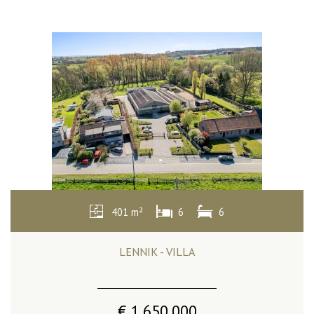
401 m²
6
6
LENNIK - VILLA
€ 1.650.000