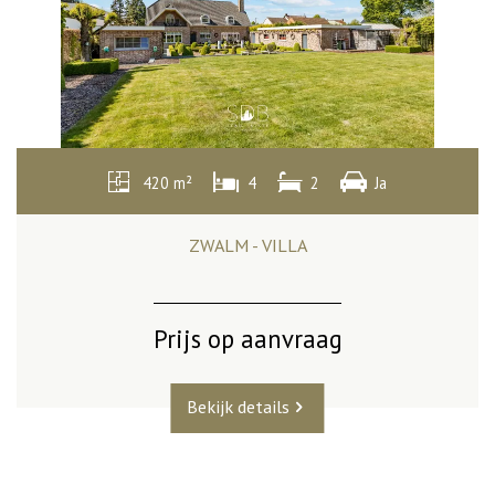
420 m²
4
2
Ja
ZWALM - VILLA
Prijs op aanvraag
Bekijk details