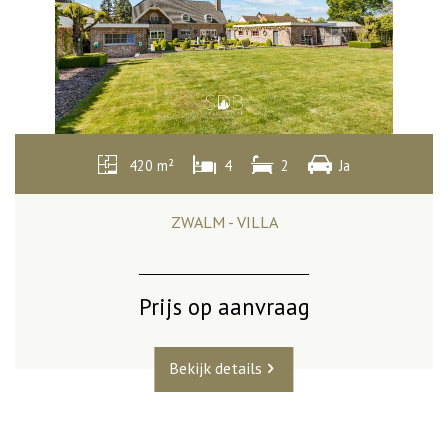
420 m²
4
2
Ja
ZWALM - VILLA
Prijs op aanvraag
Bekijk details