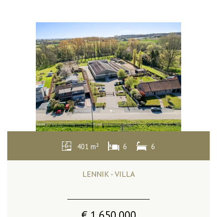
401 m²
6
6
LENNIK - VILLA
€ 1.650.000