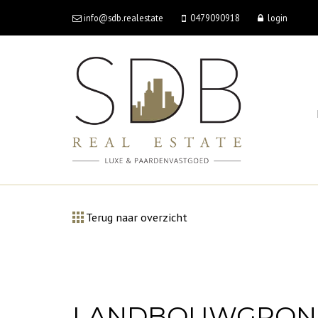
info@sdb.realestate
0479090918
login
Terug naar overzicht
LANDBOUWGROND T