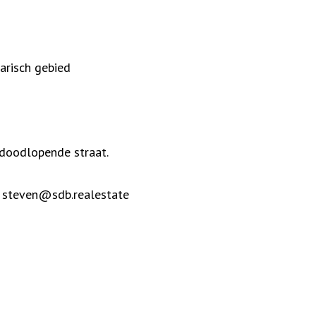
arisch gebied
 doodlopende straat.
- steven@sdb.realestate