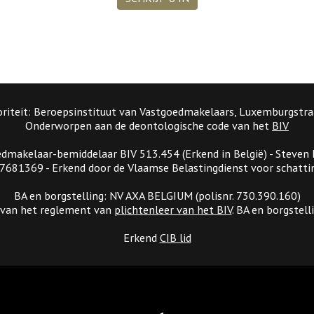
riteit: Beroepsinstituut van Vastgoedmakelaars, Luxemburgstra
Onderworpen aan de deontologische code van het
BIV
dmakelaar-bemiddelaar BIV 513.454 (Erkend in België) - Steven
681369 - Erkend door de Vlaamse Belastingdienst voor schattin
BA en borgstelling: NV AXA BELGIUM (polisnr. 730.390.160)
 van het reglement van
plichtenleer van het BIV
. BA en borgstell
Erkend
CIB lid