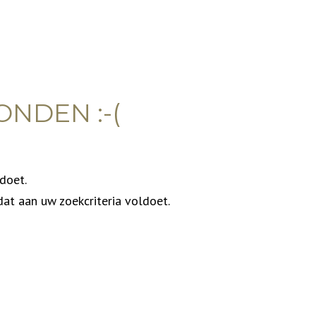
ONDEN :-(
ldoet.
dat aan uw zoekcriteria voldoet.