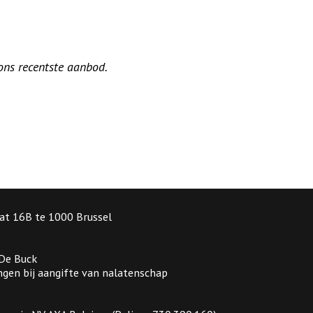
 ons recentste aanbod.
at 16B te 1000 Brussel
 De Buck
gen bij aangifte van nalatenschap