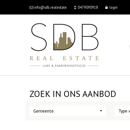
info@sdb.realestate
0479090918
login
ZOEK IN ONS AANBOD
Gemeente
Type 