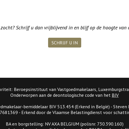
ocht? Schrijf u dan vrijblijvend in en blijf op de hoogte van
SCHRIJF U IN
riteit: Beroepsinstituut van Vastgoedmakelaars, Luxemburgstra
Onderworpen aan de deontologische code van het
BIV
dmakelaar-bemiddelaar BIV 513.454 (Erkend in België) - Steven
681369 - Erkend door de Vlaamse Belastingdienst voor schattin
BA en borgstelling: NV AXA BELGIUM (polisnr. 730.390.160)