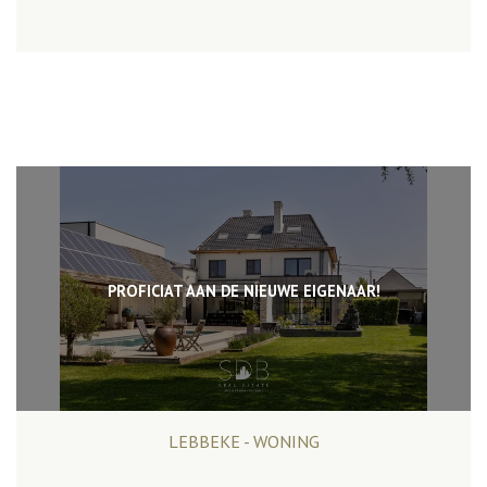
PROFICIAT AAN DE NIEUWE EIGENAAR!
LEBBEKE - WONING
346 m²
3
1