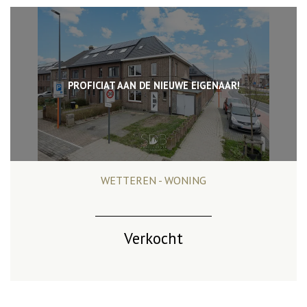
PROFICIAT AAN DE NIEUWE EIGENAAR!
WETTEREN - WONING
274 m²
3
1
Verkocht