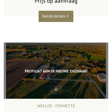
Prijs op aanvraag
Bekijk details
PROFICIAT AAN DE NIEUWE EIGENAAR!
WEELDE - FERMETTE
205 m²
3
1