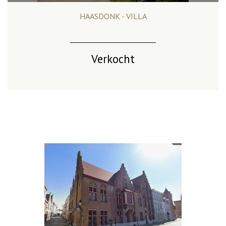
HAASDONK - VILLA
566 m²
4
3
Ja
Verkocht