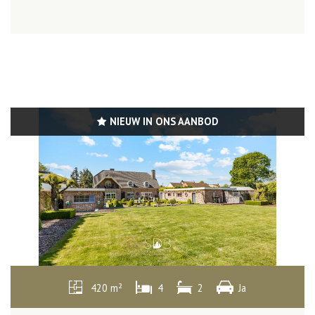
NIEUW IN ONS AANBOD
420 m²
4
2
Ja