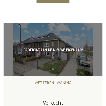
PROFICIAT AAN DE NIEUWE EIGENAAR!
WETTEREN - WONING
274 m²
3
1
Verkocht